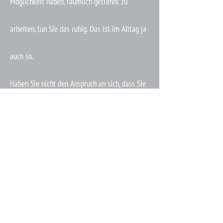
Möglichkeit haben, räumlich getrennt zu
arbeiten, tun Sie das ruhig. Das ist im Alltag ja
auch so.
Haben Sie nicht den Anspruch an sich, dass Sie
nun 24/7 bei einander sein müssen und sich
glücklich anlächeln. Das kann nur schief gehen.
Wie stellt man eigentlich eine gute Nähe her,
wenn alle von Abstand sprechen?
In Eheberatungen empfehle ich Paaren